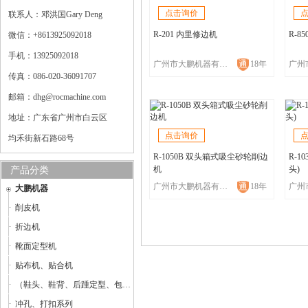
点击询价
联系人：邓洪国Gary Deng
R-201 内里修边机
R-8
微信：+8613925092018
手机：13925092018
广州市大鹏机器有限公司
18年
传真：086-020-36091707
邮箱：dhg@rocmachine.com
地址：广东省广州市白云区
点击询价
均禾街新石路68号
R-1050B 双头箱式吸尘砂轮削边
R-1
机
头)
产品分类
广州市大鹏机器有限公司
18年
大鹏机器
削皮机
折边机
靴面定型机
贴布机、贴合机
（鞋头、鞋背、后踵定型、包子鞋整型机）定型机
冲孔、打扣系列