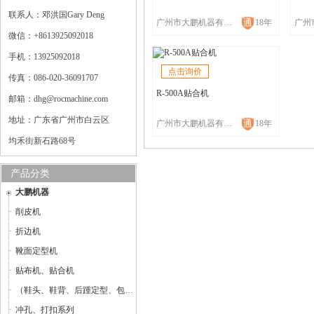
联系人：邓洪国Gary Deng
广州市大鹏机器有限公司
18年
微信：+8613925092018
手机：13925092018
点击询价
传真：086-020-36091707
R-500A贴合机
邮箱：dhg@rocmachine.com
地址：广东省广州市白云区
广州市大鹏机器有限公司
18年
均禾街新石路68号
产品分类
大鹏机器
削皮机
折边机
靴面定型机
贴布机、贴合机
（鞋头、鞋背、后踵定型、包子鞋整型机）定型机
冲孔、打扣系列