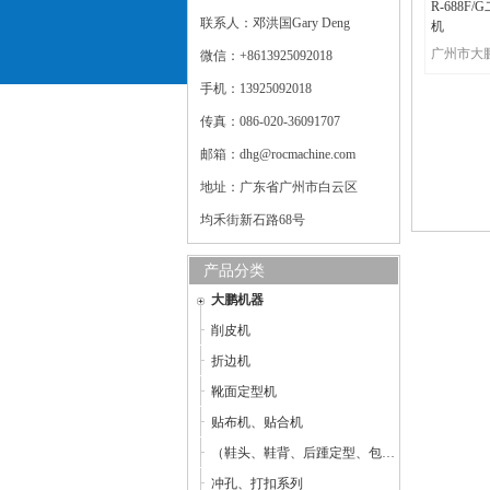
R-688
联系人：邓洪国Gary Deng
机
微信：+8613925092018
手机：13925092018
传真：086-020-36091707
邮箱：dhg@rocmachine.com
地址：广东省广州市白云区
均禾街新石路68号
产品分类
大鹏机器
削皮机
折边机
靴面定型机
贴布机、贴合机
（鞋头、鞋背、后踵定型、包子鞋整型机）定型机
冲孔、打扣系列