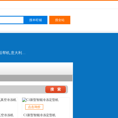
鞋厂立体流水线,立体流水线,后跟定型机,制鞋整厂设备,前帮机,后帮机,削皮机,钉跟机,中后帮机,意大利鞋机,德士隆鞋机,意大利鞋机
点击询价
式真空冷冻机
C1新型智能冷冻定型机