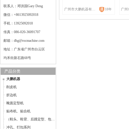
联系人：邓洪国Gary Deng
广州市大鹏机器有限公司
18年
微信：+8613925092018
手机：13925092018
传真：086-020-36091707
邮箱：dhg@rocmachine.com
地址：广东省广州市白云区
均禾街新石路68号
产品分类
大鹏机器
削皮机
折边机
靴面定型机
贴布机、贴合机
（鞋头、鞋背、后踵定型、包子鞋整型机）定型机
冲孔、打扣系列