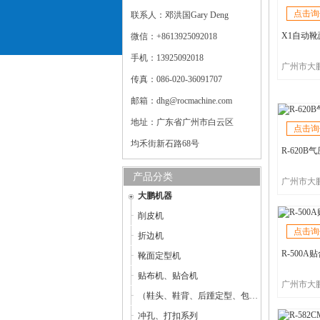
点击询
联系人：邓洪国Gary Deng
X1自动
微信：+8613925092018
手机：13925092018
传真：086-020-36091707
邮箱：dhg@rocmachine.com
地址：广东省广州市白云区
点击询
均禾街新石路68号
R-620
产品分类
大鹏机器
削皮机
点击询
折边机
R-500A
靴面定型机
贴布机、贴合机
（鞋头、鞋背、后踵定型、包子鞋整型机）定型机
冲孔、打扣系列