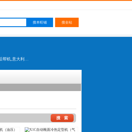
鞋厂立体流水线,立体流水线,后跟定型机,制鞋整厂设备,前帮机,后帮机,削皮机,钉跟机,中后帮机,意大利鞋机,德士隆鞋机,意大利鞋机