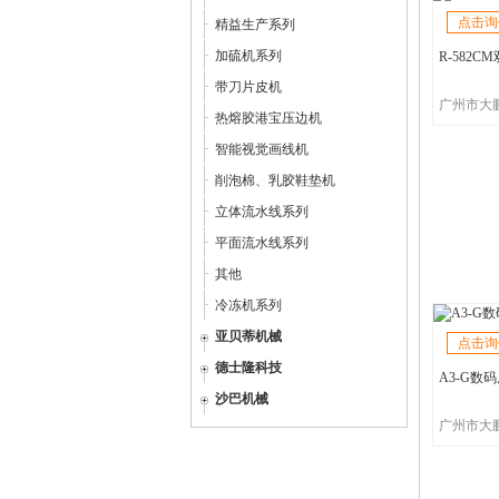
点击询
精益生产系列
加硫机系列
R-582
带刀片皮机
热熔胶港宝压边机
智能视觉画线机
削泡棉、乳胶鞋垫机
立体流水线系列
平面流水线系列
其他
冷冻机系列
亚贝蒂机械
点击询
德士隆科技
A3-G数
沙巴机械